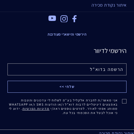
איתור נקודת מכירה
Youtube
Instagram
Facebook
הירשמי והישארי מעודכנת
הירשמי לדיוור
אני מאשר/ת לחברת אלקליל בע"מ לשלוח לי עדכונים והטבות
באמצעים דיגיטליים לרבות דוא"ל ו/או הודעות SMS ו/או WHATSAPP
ממותג אסתי לאודר. לפרטים נוספים ראה/י
מדיניות הפרטיות
. ידוע לי
כי אוכל לבטל את הסכמתי בכל עת.
איתור נקודת מכירה