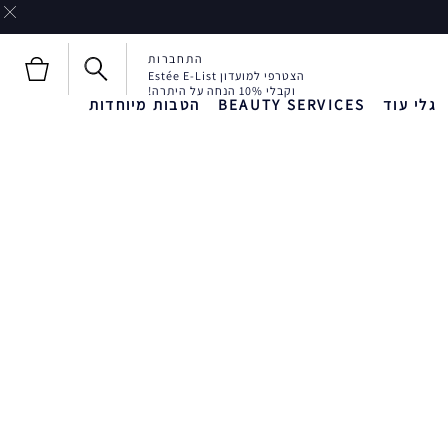
התחברות
הצטרפי למועדון Estée E-List
וקבלי 10% הנחה על היתרה!
גלי עוד
BEAUTY SERVICES
הטבות מיוחדות
חדש!
חדש!
Liquid Envy