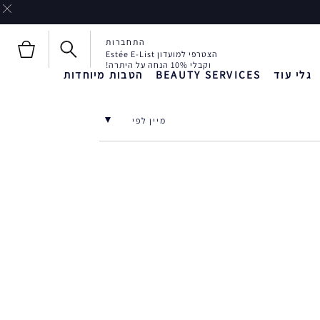
התחברות
הצטרפי למועדון Estée E-List
וקבלי 10% הנחה על היתרה!
גלי עוד
BEAUTY SERVICES
הטבות מיוחדות
חדש!
חדש!
Liquid Envy
מיין לפי