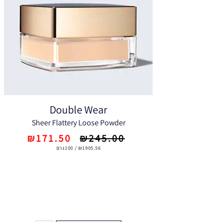
Double Wear
Sheer Flattery Loose Powder
₪171.50
₪245.00
₪1905.56 / 100גרם