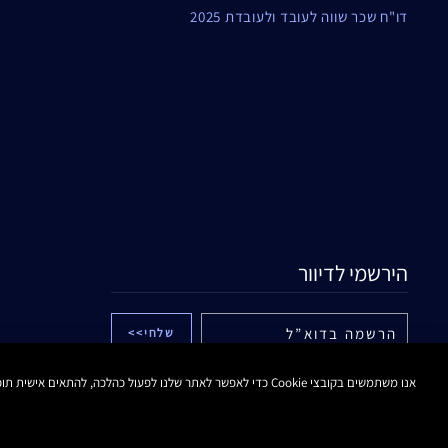
דו"ח שכר שווה לעובד ולעובדת 2025
הירשמי לדיוור
אני מאשר/ת לחברת אלקליל בע"מ לשלוח לי
אנו משתמשים בקובצי Cookie כדי לאפשר לאתר שלנו לפעול כהלכה, להתאים אישית תוכן ומודעות, לספק תכונות מדיה חברתית ולנתח את התעבורה באתר. בנוסף, אנו משתפים מידע אודות השימוש שלך באתר שלנו עם המדיה החברתית ושותפי הפרסום והניתוח שלנו.
עדכונים והטבות באמצעים דיגיטליים לרבות דוא"ל
ו/או הודעות SMS ו/או WHATSAPP ממותג אסתי
לאודר. לפרטים נוספים ראה/י
מדיניות הפרטיות
.
ידוע לי כי אוכל לבטל את הסכמתי בכל עת.