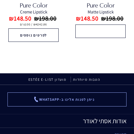
Pure Color
Pure Color
Creme Lipstick
Matte Lipstick
₪148.50
₪198.00
₪148.50
₪198.00
₪4242.86 / 100גרם
לפרטים נוספים
הטבות מיוחדות
מועדון ESTÉE E-LIST
ניתן לפנות אלינו ב-WHATSAPP
...
אודות אסתי לאודר