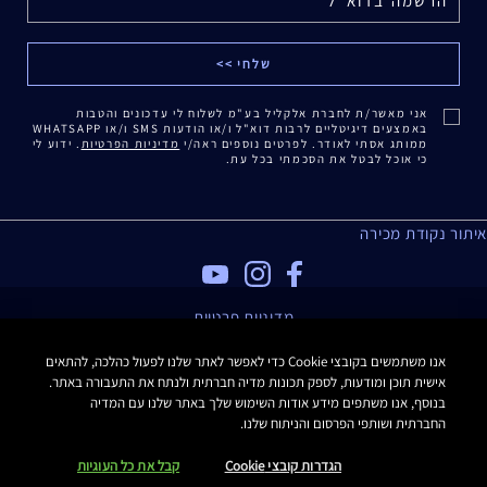
אני מאשר/ת לחברת אלקליל בע"מ לשלוח לי עדכונים והטבות
באמצעים דיגיטליים לרבות דוא"ל ו/או הודעות SMS ו/או WHATSAPP
ממותג אסתי לאודר. לפרטים נוספים ראה/י
מדיניות הפרטיות
. ידוע לי
כי אוכל לבטל את הסכמתי בכל עת.
איתור נקודת מכירה
מדיניות פרטיות
תנאי שימוש
אנו משתמשים בקובצי Cookie כדי לאפשר לאתר שלנו לפעול כהלכה, להתאים
תקנון האתר
אישית תוכן ומודעות, לספק תכונות מדיה חברתית ולנתח את התעבורה באתר.
תקנון Estee E-List
בנוסף, אנו משתפים מידע אודות השימוש שלך באתר שלנו עם המדיה
הצהרת נגישות
החברתית ושותפי הפרסום והניתוח שלנו.
Manage Site Cookies
הגדרות קובצי Cookie
קבל את כל העוגיות
כל הזכויות שמורות Estee Lauder 2016