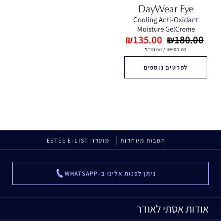
DayWear Eye
Cooling Anti-Oxidant
Moisture GelCreme
₪135.00
₪180.00
₪900.00 / 100מ"ל
לפרטים נוספים
הטבות מיוחדות
מועדון ESTÉE E-LIST
ניתן לפנות אלינו ב-WHATSAPP
...
אודות אסתי לאודר