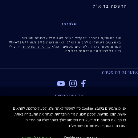
אני מאשר/ת לחברת אלקליל בע"מ לשלוח לי עדכונים והטבות
באמצעים דיגיטליים לרבות דוא"ל ו/או הודעות SMS ו/או WHATSAPP
ממותג אסתי לאודר. לפרטים נוספים ראה/י
מדיניות הפרטיות
. ידוע לי
כי אוכל לבטל את הסכמתי בכל עת.
איתור נקודת מכירה
מדיניות פרטיות
תנאי שימוש
אנו משתמשים בקובצי Cookie כדי לאפשר לאתר שלנו לפעול כהלכה, להתאים
תקנון האתר
אישית תוכן ומודעות, לספק תכונות מדיה חברתית ולנתח את התעבורה באתר.
תקנון Estee E-List
בנוסף, אנו משתפים מידע אודות השימוש שלך באתר שלנו עם המדיה
הצהרת נגישות
החברתית ושותפי הפרסום והניתוח שלנו.
Manage Site Cookies
הגדרות קובצי Cookie
קבל את כל העוגיות