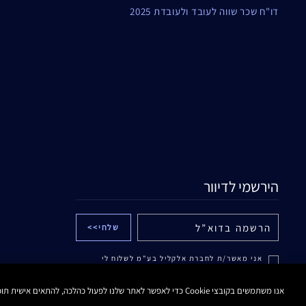
דו"ח שכר שווה לעובד ולעובדת 2025
הירשמי לדיוור
אני מאשר/ת לחברת אלקליל בע"מ לשלוח לי
עדכונים והטבות באמצעים דיגיטליים לרבות דוא"ל
ו/או הודעות SMS ו/או WHATSAPP ממותג אסתי
לאודר. לפרטים נוספים ראה/י
מדיניות הפרטיות
.
אנו משתמשים בקובצי Cookie כדי לאפשר לאתר שלנו לפעול כהלכה, להתאים אישית תוכן ומודעות, לספק תכונות מדיה חברתית ולנתח את התעבורה באתר. בנוסף, אנו משתפים מידע אודות השימוש שלך באתר שלנו עם המדיה החברתית ושותפי הפרסום והניתוח שלנו.
ידוע לי כי אוכל לבטל את הסכמתי בכל עת.