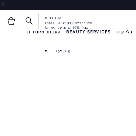
התחברות
הצטרפי למועדון Estée E-List
וקבלי 10% הנחה על היתרה!
גלי עוד
BEAUTY SERVICES
הטבות מיוחדות
חדש!
חדש!
Liquid Envy
מיין לפי