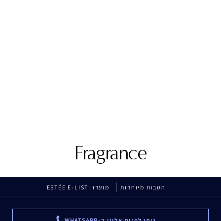
Sumptuous
Extreme
מסקרה להכפלת נפח הריסים
BLACK
₪72.00
₪90.00
גוון/מידה: אזל מהמלאי
Fragrance
הטבות מיוחדות
מועדון ESTÉE E-LIST
ניתן לפנות אלינו ב-WHATSAPP
...