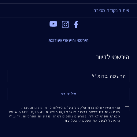
איתור נקודת מכירה
Youtube
Instagram
Facebook
הירשמי והישארי מעודכנת
הירשמי לדיוור
אני מאשר/ת לחברת אלקליל בע"מ לשלוח לי עדכונים והטבות
באמצעים דיגיטליים לרבות דוא"ל ו/או הודעות SMS ו/או WHATSAPP
ממותג אסתי לאודר. לפרטים נוספים ראה/י
מדיניות הפרטיות
. ידוע לי
כי אוכל לבטל את הסכמתי בכל עת.