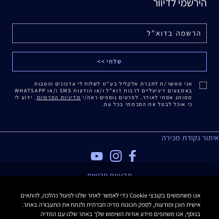
הירשמי לדיוור
אני מאשר/ת לחברת אלקליל בע"מ לשלוח לי עדכונים והטבות
באמצעים דיגיטליים לרבות דוא"ל ו/או הודעות SMS ו/או WHATSAPP
ממותג אסתי לאודר. לפרטים נוספים ראה/י
מדיניות הפרטיות
. ידוע לי
כי אוכל לבטל את הסכמתי בכל עת.
איתור נקודת מכירה
מדיניות פרטיות
תנאי שימוש
אנו משתמשים בקובצי Cookie כדי לאפשר לאתר שלנו לפעול כהלכה, להתאים
תקנון האתר
אישית תוכן ומודעות, לספק תכונות מדיה חברתית ולנתח את התעבורה באתר.
תקנון Estee E-List
בנוסף, אנו משתפים מידע אודות השימוש שלך באתר שלנו עם המדיה