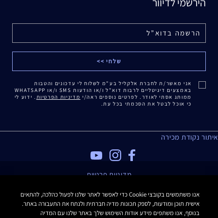
הירשמי לדיוור
אני מאשר/ת לחברת אלקליל בע"מ לשלוח לי עדכונים והטבות
באמצעים דיגיטליים לרבות דוא"ל ו/או הודעות SMS ו/או WHATSAPP
ממותג אסתי לאודר. לפרטים נוספים ראה/י
מדיניות הפרטיות
. ידוע לי
כי אוכל לבטל את הסכמתי בכל עת.
איתור נקודת מכירה
מדיניות פרטיות
תנאי שימוש
אנו משתמשים בקובצי Cookie כדי לאפשר לאתר שלנו לפעול כהלכה, להתאים
תקנון האתר
אישית תוכן ומודעות, לספק תכונות מדיה חברתית ולנתח את התעבורה באתר.
תקנון Estee E-List
בנוסף, אנו משתפים מידע אודות השימוש שלך באתר שלנו עם המדיה