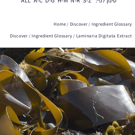
סינון לפי:
S-Z
N-R
H-M
D-G
A-C
ALL
Home
Discover
Ingredient Glossary
Discover
Ingredient Glossary
Laminaria Digitata Extract