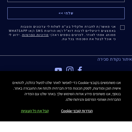
אני מאשר/ת לחברת אלקליל בע"מ לשלוח לי עדכונים והטבות
באמצעים דיגיטליים לרבות דוא"ל ו/או הודעות SMS ו/או WHATSAPP
ממותג אסתי לאודר. לפרטים נוספים ראה/י
מדיניות הפרטיות
. ידוע לי
כי אוכל לבטל את הסכמתי בכל עת.
איתור נקודת מכירה
מדיניות פרטיות
אנו משתמשים בקובצי Cookie כדי לאפשר לאתר שלנו לפעול כהלכה, להתאים
אישית תוכן ומודעות, לספק תכונות מדיה חברתית ולנתח את התעבורה באתר.
תנאי שימוש
בנוסף, אנו משתפים מידע אודות השימוש שלך באתר שלנו עם המדיה
תקנון האתר
החברתית ושותפי הפרסום והניתוח שלנו.
תקנון Estee E-List
הצהרת נגישות
הגדרות קובצי Cookie
קבל את כל העוגיות
Manage Site Cookies
כל הזכויות שמורות Estee Lauder 2016