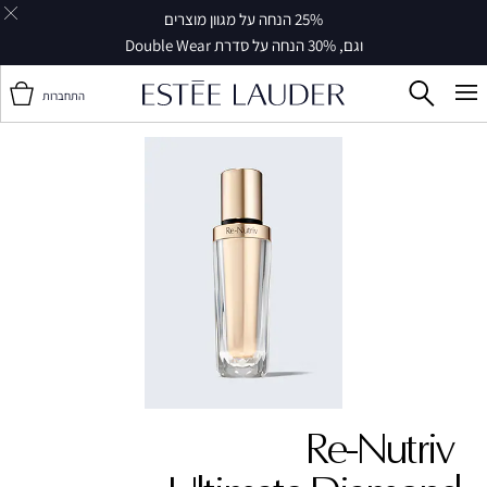
25% הנחה על מגוון מוצרים
וגם, 30% הנחה על סדרת Double Wear
התחברות
Re-Nutriv ‎