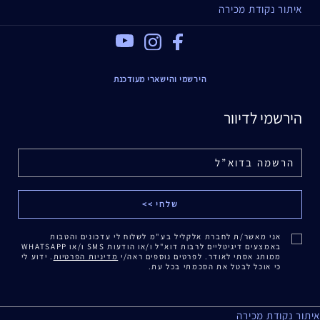
איתור נקודת מכירה
(C) בדיקות קליניות על 53 נשים לאחר שימוש של שישה שבועות במוצר.
Youtube
Instagram
Facebook
אידיאלי עבור
הירשמי והישארי מעודכנת
מגוון סימני ההזדקנות
אובדן מוצקות וגמישות
הירשמי לדיוור
גוון עור אחיד
זוהר
עובדות על הפורמולה
נבדק על-ידי רופאי עור
נבדק על-ידי רופאי עיניים
אני מאשר/ת לחברת אלקליל בע"מ לשלוח לי עדכונים והטבות
אינו מעורר התפרצות פצעונים, אינו חוסם נקבוביות (נון-אקגני)
באמצעים דיגיטליים לרבות דוא"ל ו/או הודעות SMS ו/או WHATSAPP
ממותג אסתי לאודר. לפרטים נוספים ראה/י
מדיניות הפרטיות
. ידוע לי
כי אוכל לבטל את הסכמתי בכל עת.
איתור נקודת מכירה