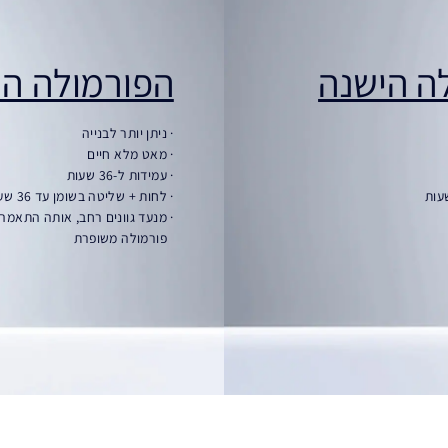
ה הישנה
הפורמולה ה
· ניתן יותר לבנייה
· מאט מלא חיים
· עמידות ל-36 שעות
· לחות + שליטה בשומן עד 36 שעות
· מנעד גוונים רחב, אותה התאמה
פורמולה משופרת