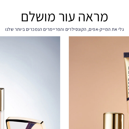
מראה עור מושלם
גלי את המייק-אפים, הקונסילרים והפריימרים הנמכרים ביותר שלנו