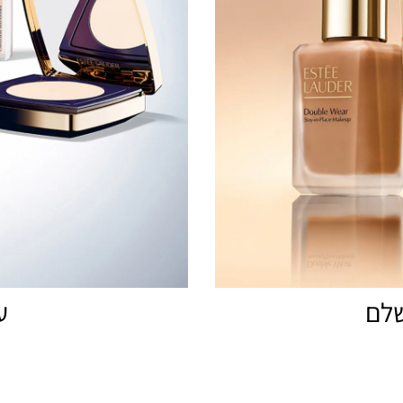
שלם
ע