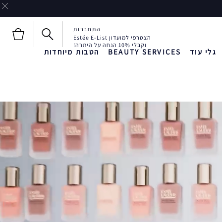
התחברות
הצטרפי למועדון Estée E-List
וקבלי 10% הנחה על היתרה!
גלי עוד
BEAUTY SERVICES
הטבות מיוחדות
חדש!
חדש!
Liquid Envy